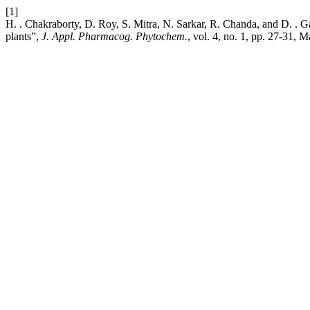
[1]
H. . Chakraborty, D. Roy, S. Mitra, N. Sarkar, R. Chanda, and D. . Ga
plants”,
J. Appl. Pharmacog. Phytochem.
, vol. 4, no. 1, pp. 27-31, M